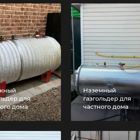
жный
Наземный
льдер для
газгольдер для
ного дома
частного дома