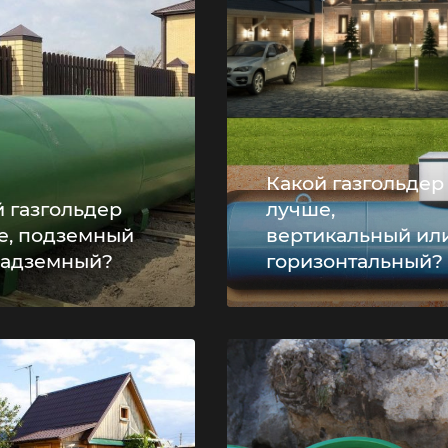
Какой газгольдер
 газгольдер
лучше,
е, подземный
вертикальный ил
надземный?
горизонтальный?