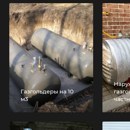
Нару
Газгольдеры на 10
газго
м3
част