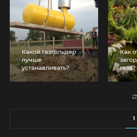
Какой газгольдер
Как о
лучше
заго
устанавливать?
газа?
1