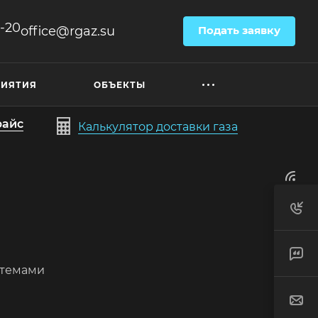
6-20
office@rgaz.su
Подать заявку
РИЯТИЯ
ОБЪЕКТЫ
райс
Калькулятор доставки газа
стемами