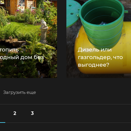
топить
Дизель или
родный дом без
газгольдер, что
выгоднее?
Загрузить еще
2
3