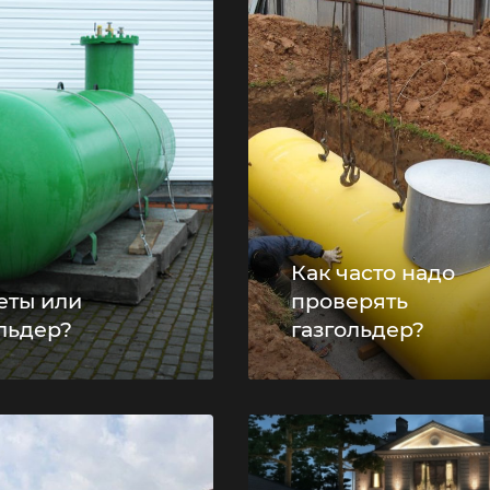
Как часто надо
еты или
проверять
льдер?
газгольдер?