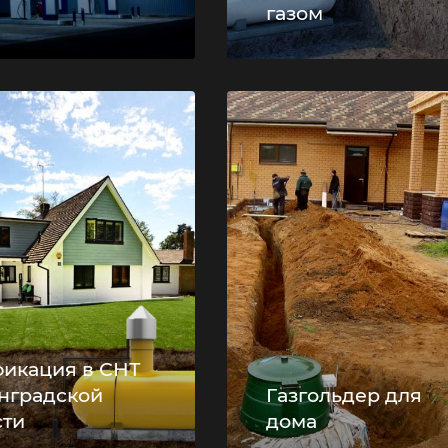
газом
фикация в СНТ
нградской
Газгольдер для
сти
дома