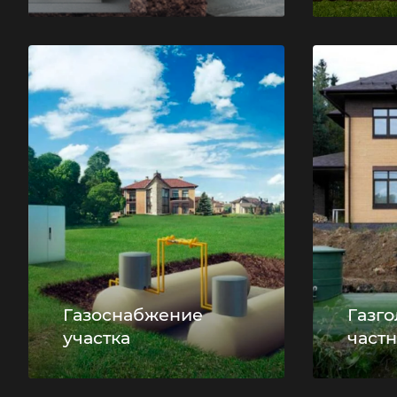
Газоснабжение
Газг
участка
частн