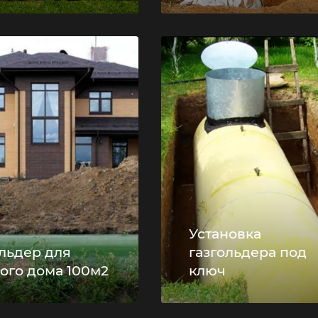
Установка
ольдер для
газгольдера под
ого дома 100м2
ключ