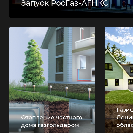
Запуск РосГаз-АГНКС
Гази
Отопление частного
Лени
дома газгольдером
обла