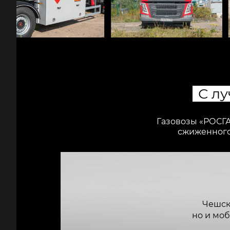
С л
Газовозы «РОСГА
сжиженного 
Чешск
но и мо