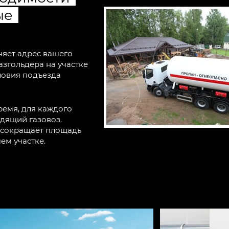
ые
яет адрес вашего
азгольдера на участке
ловия подъезда
ремя, для каждого
дящий газовоз.
 сокращает площадь
ем участке.