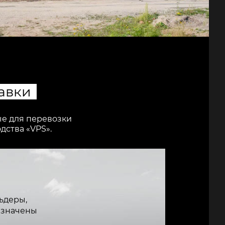
авки
ые для перевозки
дства «VPS».
ьдеры,
азначены