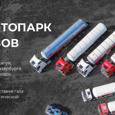
ВТОПАРК
ЗОВ
алуй,
етербурге
опарк
ставки газа
ктической