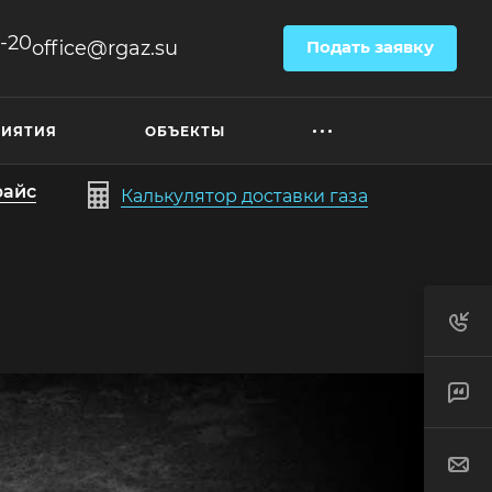
6-20
office@rgaz.su
Подать заявку
РИЯТИЯ
ОБЪЕКТЫ
райс
Калькулятор доставки газа