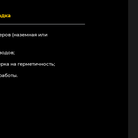
адка
еров (наземная или
водов;
рка на герметичность;
работы.