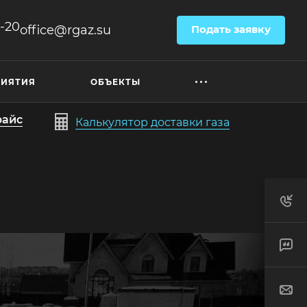
6-20
office@rgaz.su
Подать заявку
РИЯТИЯ
ОБЪЕКТЫ
райс
Калькулятор доставки газа