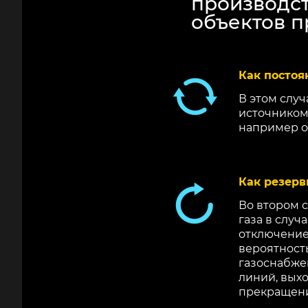
производс
объектов п
Как постоя
В этом слу
источником
например о
Как резерв
Во втором 
газа в случ
отключение
вероятност
газоснабже
линий, вых
прекращени