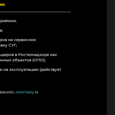
ию
приёмки;
а;
ров на сервисное
вку СУГ;
ьдеров в Ростехнадзоре как
нных объектов (ОПО);
и на эксплуатацию (действует
ованию,
монтажу
и