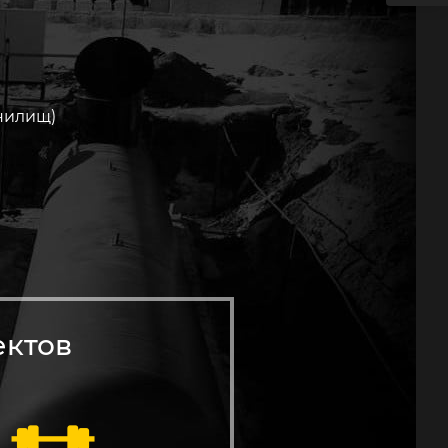
нилищ)
ектов