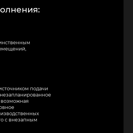
полнения:
динственным
помещений,
 источником подачи
т незапланированное
и возможная
ервное
оизводственных
го с внезапным