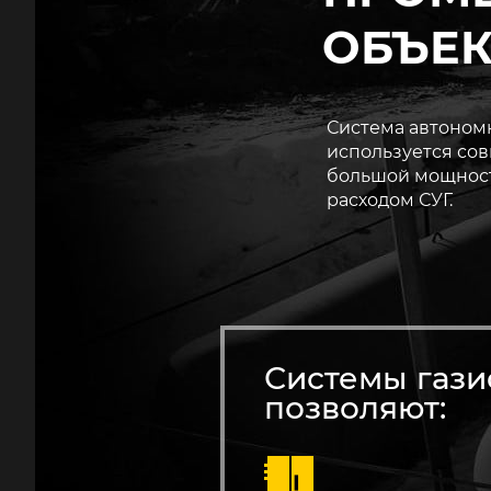
ОБЪЕК
Система автономн
используется со
большой мощност
расходом СУГ.
Системы газ
позволяют: