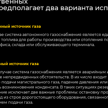
твенных
редполагает два варианта ис
нный источник газа
чае система автономного газоснабжения является е
 топлива для работы производства или отопления 
фиса, склада или обслуживающего терминала.
ный источник газа
случае система газоснабжения является аварийным
ае непредвиденных обстоятельств. В их число входи
 подачи магистрального газа, падение давления ил
ь возникновения конденсата. В таких ситуациях рез
ние исключает две важные проблемы: остановку пр
од из строя дорогостоящего оборудования, связанно
ем подачи газа.